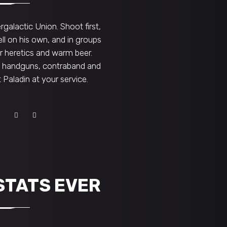
galactic Union. Shoot first,
ll on his own, and in groups
or heretics and warm beer.
d handguns, contraband and
t Paladin at your service.
STATS EVER