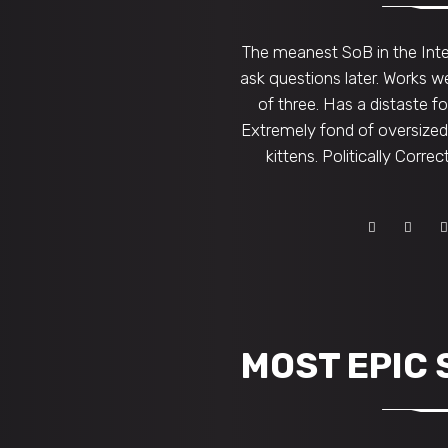
The meanest SoB in the Inter
ask questions later. Works we
of three. Has a distaste f
Extremely fond of oversize
kittens. Politically Correc
MOST EPIC 