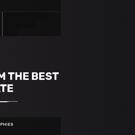
VE
M THE BEST
TE
PHIES