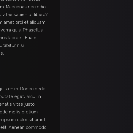
orem. Maecenas nec odio
 vitae sapien ut libero?
m amet orci et aliquam
iverra quis. Phasellus
rius laoreet. Etiam
urabitur nisi
us.
quis enim. Donec pede
putate eget, arcu. In
natis vitae justo.
pede mollis pretium.
m ipsum dolor sit amet,
g elit. Aenean commodo